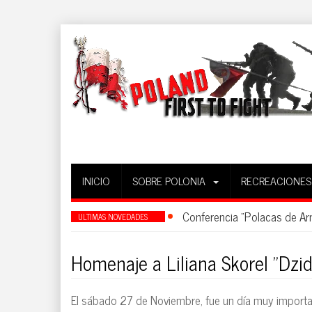
INICIO
SOBRE POLONIA
RECREACIONES
Conferencia "Polacas de A
ULTIMAS NOVEDADES
Homenaje a Liliana Skorel "Dzi
El sábado 27 de Noviembre, fue un día muy important