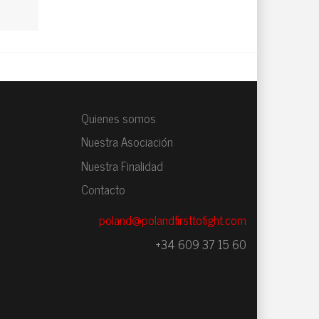
Quienes somos
Nuestra Asociación
Nuestra Finalidad
Contacto
poland@polandfirsttofight.com
+34 609 37 15 60