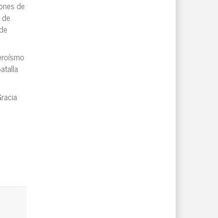
iones de
a de
 de
heroísmo
atalla
Gracia
.