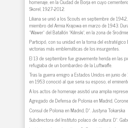
homenaje, en la Ciudad de Borja en cuyo cementerio 
Skorel, 1927-2012.
Liliana se unió a los Scouts en septiembre de 194
miembro del Armia Krajowa en marzo de 1943. Duran
"Wawer" del Batallón "Kilinski", en la zona de Srodmie
Participó, con su unidad en la toma del estratégic
victorias más emblemáticas de los insurgentes.
El 13 de septiembre fue gravemente herida en las p
refugiaba de un bombardeo de la Luftwaffe.
Tras la guerra emigro a Estados Unidos en junio d
en 1953 conoció al que seria su esposo, el eminente 
A los actos de homenaje asistió una amplia represe
Agregado de Defensa de Polonia en Madrid, Corone
Consul de Polonia en Madrid, Dª. Justyna Tokarska
Subdirectora del Instituto polaco de cultura: Dª. Gab