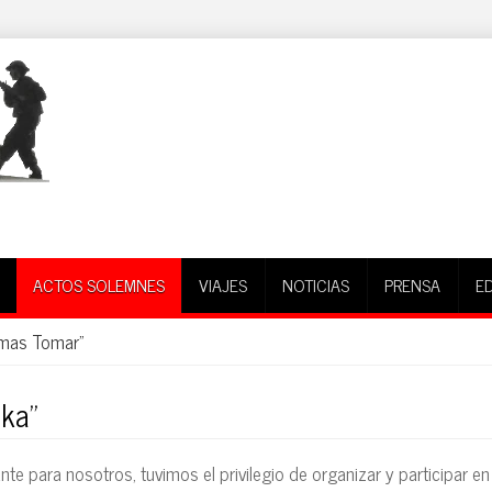
ACTOS SOLEMNES
VIAJES
NOTICIAS
PRENSA
E
rmas Tomar"
dka"
e para nosotros, tuvimos el privilegio de organizar y participar en 