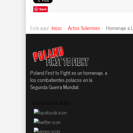
Save
Está aquí:
Inicio
Actos Solemnes
Homenaje a Li
Poland First to Fight es un homenaje, a
los combatientes polacos en la
Segunda Guerra Mundial.
SIGUENOS EN REDES