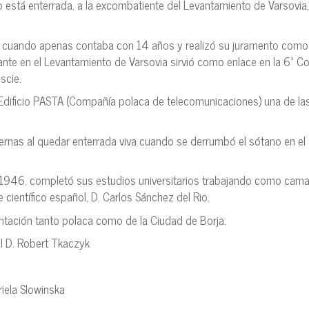
está enterrada, a la excombatiente del Levantamiento de Varsovia, 
2, cuando apenas contaba con 14 años y realizó su juramento como
te en el Levantamiento de Varsovia sirvió como enlace en la 6ª 
scie.
o Edificio PASTA (Compañía polaca de telecomunicaciones) una de la
iernas al quedar enterrada viva cuando se derrumbó el sótano en el
e 1946, completó sus estudios universitarios trabajando como cama
científico español, D. Carlos Sánchez del Rio.
ntación tanto polaca como de la Ciudad de Borja:
l D. Robert Tkaczyk
riela Slowinska